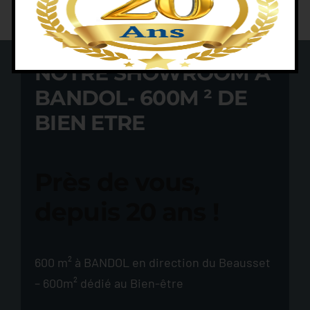
NOTRE SHOWROOM À
BANDOL- 600M ² DE
BIEN ETRE
Près de vous,
depuis 20 ans !
600 m² à BANDOL en direction du Beausset
– 600m² dédié au Bien-être