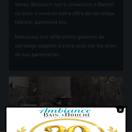
Venez découvrir notre showroom à Bandol
ou vous trouverez notre offre de carrelage,
faïence, parement etc…
Retrouvez nos différentes gammes de
carrelage adaptés à votre goût sur les sites
de nos partenaires.