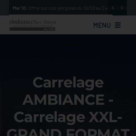
Passer


Mar 10:
Offre sur nos pergolas du 10/03 au 24/03/2025
au
contenu
MENU
Salle de bain
Dressings
Carrelage
Carrelages
AMBIANCE -
Spas
Carrelage XXL-
Saunas Hammans
GRAND FORMAT