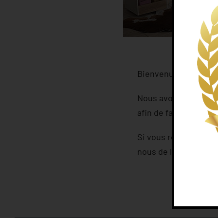
Bienvenue sur notre
Nous avons décidé de 
afin de faciliter votr
Si vous remarquez un
nous de les corriger.