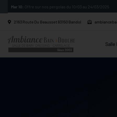
Passer
Mar 10:
Offre sur nos pergolas du 10/03 au 24/03/2025
au
contenu
2163 Route Du Beausset 83150 Bandol
ambianceba
Salle