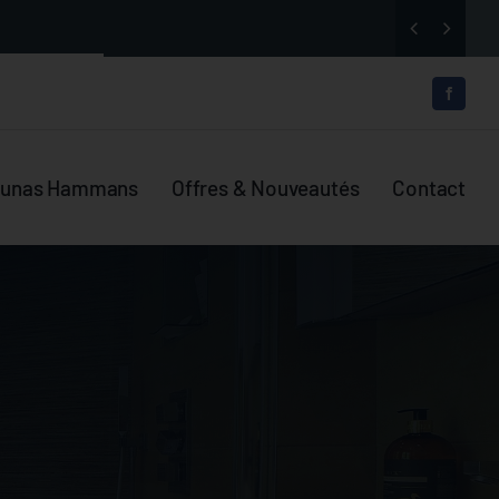


aunas Hammans
Offres & Nouveautés
Contact