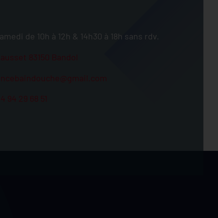
amedi de 10h à 12h & 14h30 à 18h sans rdv.
ausset 83150 Bandol
ancebaindouche@gmail.com
4 94 29 68 51