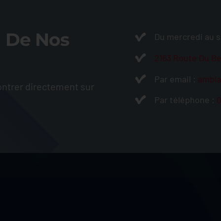
n De Nos
Du mercredi au s
2163 Route Du Be
Par email :
ambi
ntrer directement sur
Par téléphone :
0