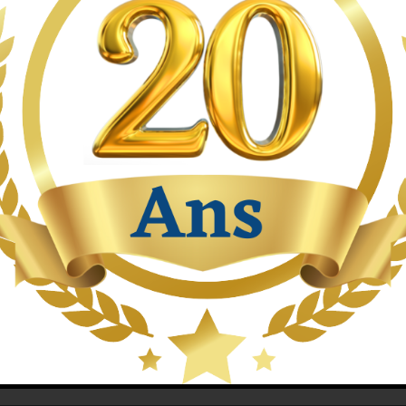
 nouveau site web www.ambiancebaindouche.fr.
réadapter notre ancien site web afin de le rendre plus fl
e navigation.
e erreur, n’hésitez pas à
nous le faire savoir
car il est t