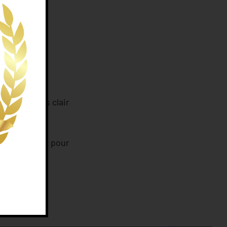
uide et plus clair
rès important pour