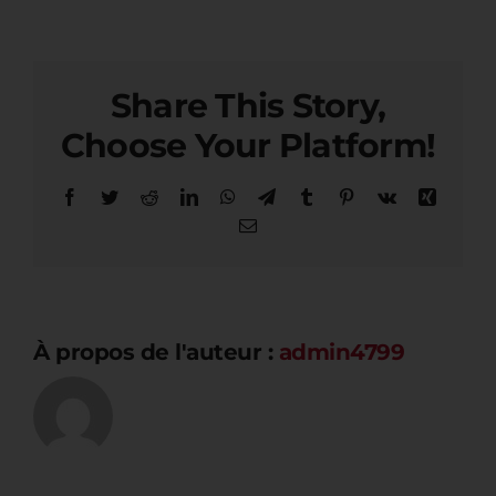
Share This Story,
Choose Your Platform!
Facebook
Twitter
Reddit
LinkedIn
WhatsApp
Telegram
Tumblr
Pinterest
Vk
Xing
Email
À propos de l'auteur :
admin4799